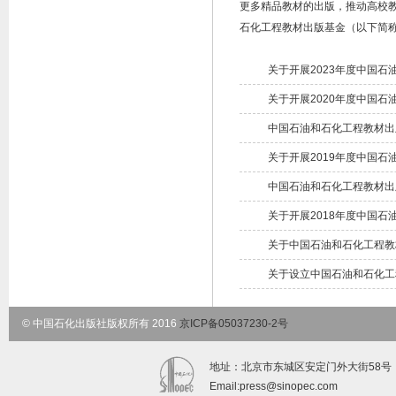
更多精品教材的出版，推动高校
石化工程教材出版基金（以下简称
关于开展2023年度中国
关于开展2020年度中国
中国石油和石化工程教材出
关于开展2019年度中国
中国石油和石化工程教材出
关于开展2018年度中国
关于中国石油和石化工程教
关于设立中国石油和石化工
© 中国石化出版社版权所有 2016
京ICP备05037230-2号
地址：北京市东城区安定门外大街58号 邮政编码：
Email:
press@sinopec.com