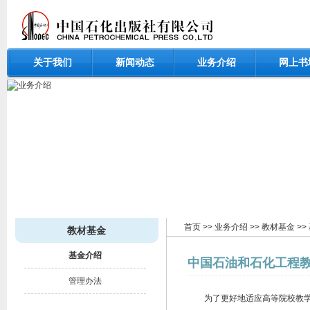
关于我们
新闻动态
业务介绍
网上书
首页
>>
业务介绍
>>
教材基金
>>
教材基金
基金介绍
中国石油和石化工程
管理办法
为了更好地适应高等院校教