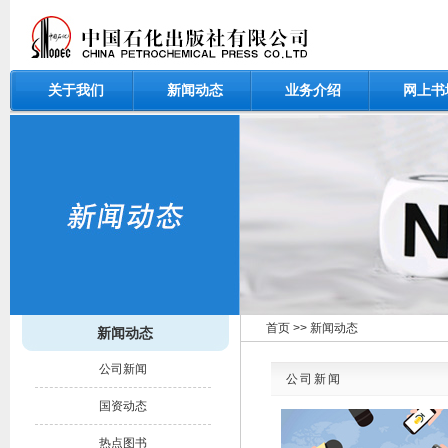
关于我们
新闻动态
业务介绍
网上书
首页
>>
新闻动态
新闻动态
公司新闻
公司新闻
国资动态
热点图书